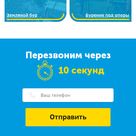
Земляной бур
Бурение под опоры
Перезвоним через
10 секунд
Отправить