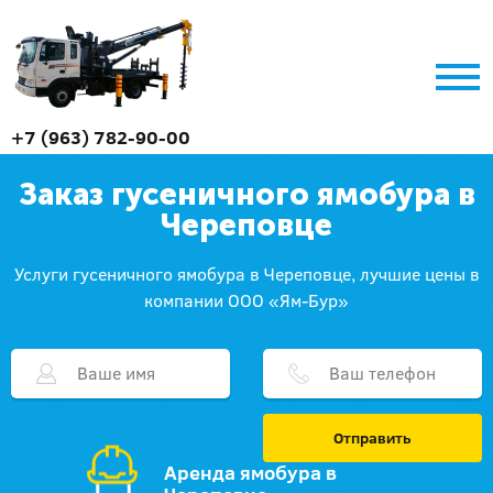
+7 (963) 782-90-00
Заказ гусеничного ямобура в
Череповце
Услуги гусеничного ямобура в Череповце, лучшие цены в
компании ООО «Ям-Бур»
Отправить
Аренда ямобура в