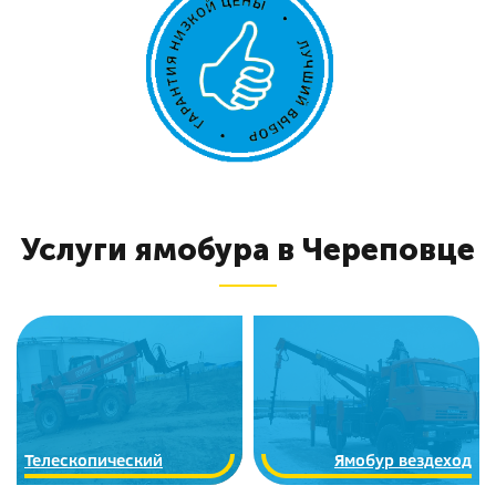
Услуги ямобура в Череповце
Телескопический
Ямобур вездеход